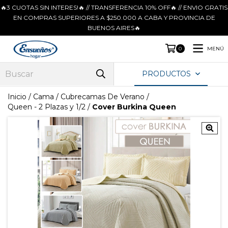
🔥3 CUOTAS SIN INTERES!🔥 // TRANSFERENCIA 10% OFF🔥 // ENVIO GRATIS
EN COMPRAS SUPERIORES A $250.000 A CABA Y PROVINCIA DE
BUENOS AIRES🔥
MENÚ
0
PRODUCTOS
Inicio
/
Cama
/
Cubrecamas De Verano
/
Queen - 2 Plazas y 1/2
/
Cover Burkina Queen