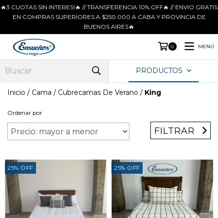
🔥3 CUOTAS SIN INTERES!🔥 // TRANSFERENCIA 10% OFF🔥 // ENVIO GRATIS
EN COMPRAS SUPERIORES A $250.000 A CABA Y PROVINCIA DE
BUENOS AIRES🔥
MENÚ
0
PRODUCTOS
Inicio
/
Cama
/
Cubrecamas De Verano
/
King
Ordenar por
FILTRAR
25
%
OFF
25
%
OFF