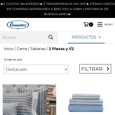
🔥3 CUOTAS SIN INTERES!🔥 // TRANSFERENCIA 10% OFF🔥 // ENVIO GRATIS
EN COMPRAS SUPERIORES A $250.000 A CABA Y PROVINCIA DE
BUENOS AIRES🔥
MENÚ
0
PRODUCTOS
Inicio
/
Cama
/
Sabanas
/
2 Plazas y 1/2
Ordenar por
FILTRAR