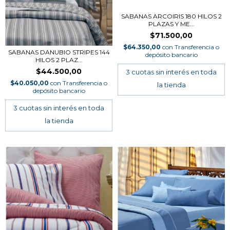
SABANAS ARCOIRIS 180 HILOS 2
PLAZAS Y ME...
$71.500,00
$64.350,00
con
Transferencia o
SABANAS DANUBIO STRIPES 144
depósito bancario
HILOS 2 PLAZ...
$44.500,00
$40.050,00
con
Transferencia o
depósito bancario