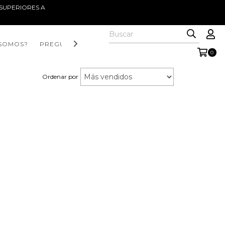
S SUPERIORES A
 SOMOS?
PREGUNTAS FRECUENTES
WHATSAPP
0
Ordenar por