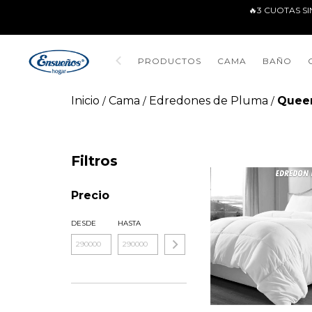
🔥3 CUOTAS SI
PRODUCTOS
CAMA
BAÑO
Inicio
Cama
Edredones de Pluma
Queen
/
/
/
Filtros
Precio
DESDE
HASTA