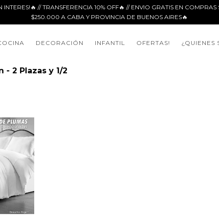
N INTERES!🔥 // TRANSFERENCIA 10% OFF🔥 // ENVIO GRATIS EN COMPRA
$250.000 A CABA Y PROVINCIA DE BUENOS AIRES🔥
COCINA
DECORACIÓN
INFANTIL
OFERTAS!
¿QUIENES
 - 2 Plazas y 1/2