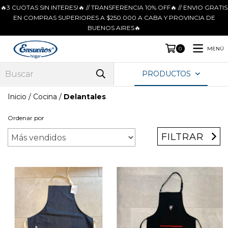
🔥3 CUOTAS SIN INTERES!🔥 // TRANSFERENCIA 10% OFF🔥 // ENVIO GRATIS
EN COMPRAS SUPERIORES A $250.000 A CABA Y PROVINCIA DE
BUENOS AIRES🔥
MENÚ
0
PRODUCTOS
Inicio
/
Cocina
/
Delantales
Ordenar por
FILTRAR