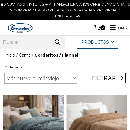
🔥3 CUOTAS SIN INTERES!🔥 // TRANSFERENCIA 10% OFF🔥 // ENVIO GRATIS
EN COMPRAS SUPERIORES A $250.000 A CABA Y PROVINCIA DE
BUENOS AIRES🔥
MENÚ
0
PRODUCTOS
Inicio
/
Cama
/
Corderitos / Flannel
Ordenar por
FILTRAR