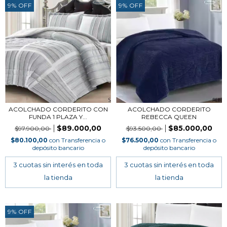
9
%
OFF
9
%
OFF
ACOLCHADO CORDERITO CON
ACOLCHADO CORDERITO
FUNDA 1 PLAZA Y...
REBECCA QUEEN
$89.000,00
$85.000,00
$97.900,00
$93.500,00
$80.100,00
con
Transferencia o
$76.500,00
con
Transferencia o
depósito bancario
depósito bancario
9
%
OFF