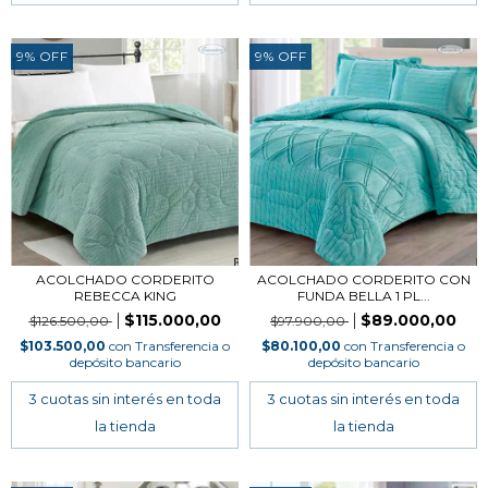
9
%
OFF
9
%
OFF
ACOLCHADO CORDERITO
ACOLCHADO CORDERITO CON
REBECCA KING
FUNDA BELLA 1 PL...
$115.000,00
$89.000,00
$126.500,00
$97.900,00
$103.500,00
con
Transferencia o
$80.100,00
con
Transferencia o
depósito bancario
depósito bancario