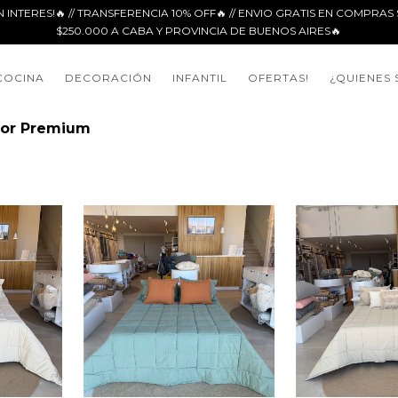
N INTERES!🔥 // TRANSFERENCIA 10% OFF🔥 // ENVIO GRATIS EN COMPRA
$250.000 A CABA Y PROVINCIA DE BUENOS AIRES🔥
COCINA
DECORACIÓN
INFANTIL
OFERTAS!
¿QUIENES
sor Premium