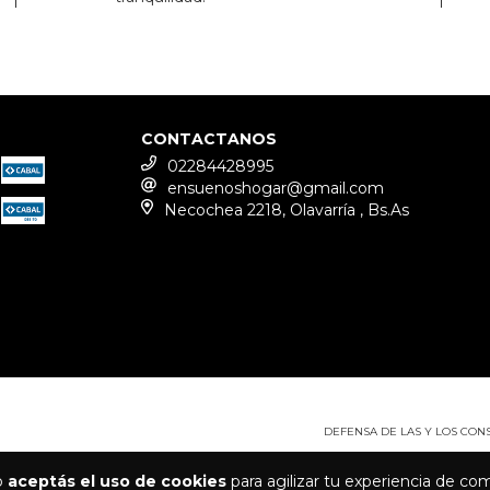
CONTACTANOS
02284428995
ensuenoshogar@gmail.com
Necochea 2218, Olavarría , Bs.As
DEFENSA DE LAS Y LOS CO
io
aceptás el uso de cookies
para agilizar tu experiencia de co