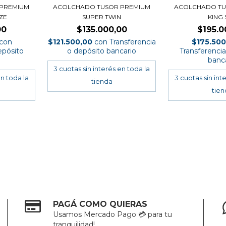
PREMIUM
ACOLCHADO TUSOR PREMIUM
ACOLCHADO TU
ZE
SUPER TWIN
KING 
00
$135.000,00
$195.0
con
$121.500,00
con
Transferencia
$175.50
epósito
o depósito bancario
Transferenci
banc
PAGÁ COMO QUIERAS
Usamos Mercado Pago 💳 para tu
tranquilidad!