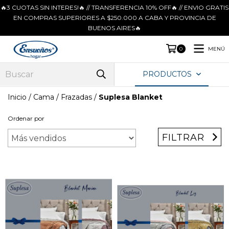
🔥3 CUOTAS SIN INTERES!🔥 // TRANSFERENCIA 10% OFF🔥 // ENVIO GRATIS
EN COMPRAS SUPERIORES A $250.000 A CABA Y PROVINCIA DE
BUENOS AIRES🔥
MENÚ
0
PRODUCTOS
Inicio
/
Cama
/
Frazadas
/
Suplesa Blanket
Ordenar por
FILTRAR