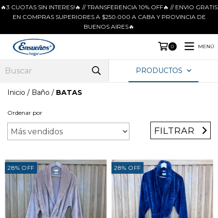
🔥3 CUOTAS SIN INTERES!🔥 // TRANSFERENCIA 10% OFF🔥 // ENVIO GRATIS
EN COMPRAS SUPERIORES A $250.000 A CABA Y PROVINCIA DE
BUENOS AIRES🔥
MENÚ
0
PRODUCTOS
Inicio
/
Baño
/
BATAS
Ordenar por
FILTRAR
28
%
OFF
28
%
OFF