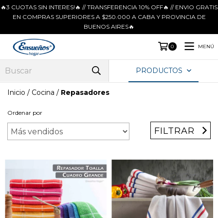
🔥3 CUOTAS SIN INTERES!🔥 // TRANSFERENCIA 10% OFF🔥 // ENVIO GRATIS
EN COMPRAS SUPERIORES A $250.000 A CABA Y PROVINCIA DE
BUENOS AIRES🔥
MENÚ
0
PRODUCTOS
Inicio
/
Cocina
/
Repasadores
Ordenar por
FILTRAR