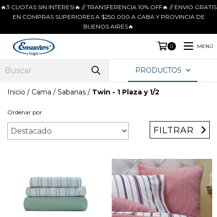
🔥3 CUOTAS SIN INTERES!🔥 // TRANSFERENCIA 10% OFF🔥 // ENVIO GRATIS
EN COMPRAS SUPERIORES A $250.000 A CABA Y PROVINCIA DE
BUENOS AIRES🔥
MENÚ
0
PRODUCTOS
Inicio
/
Cama
/
Sabanas
/
Twin - 1 Plaza y 1/2
Ordenar por
FILTRAR