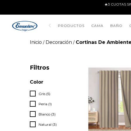
🔥3 CUOTAS SI
PRODUCTOS
CAMA
BAÑO
Inicio
Decoración
Cortinas De Ambient
/
/
Filtros
Color
Gris (5)
Perla (1)
Blanco (3)
Natural (3)