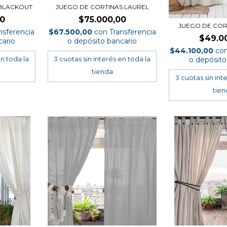
 BLACKOUT
JUEGO DE CORTINAS LAUREL
00
$75.000,00
JUEGO DE COR
nsferencia
$67.500,00
con
Transferencia
$49.0
cario
o depósito bancario
$44.100,00
co
o depósito