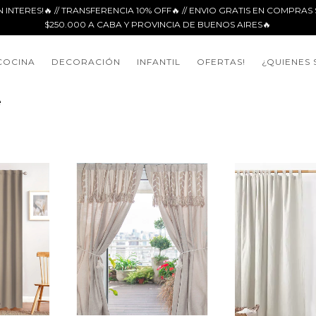
N INTERES!🔥 // TRANSFERENCIA 10% OFF🔥 // ENVIO GRATIS EN COMPRA
$250.000 A CABA Y PROVINCIA DE BUENOS AIRES🔥
COCINA
DECORACIÓN
INFANTIL
OFERTAS!
¿QUIENES
e