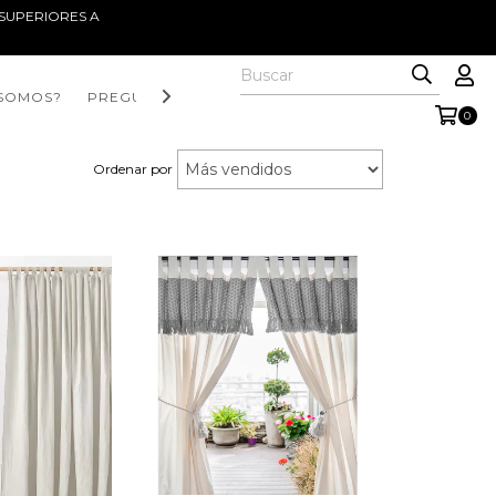
S SUPERIORES A
 SOMOS?
PREGUNTAS FRECUENTES
WHATSAPP
0
Ordenar por