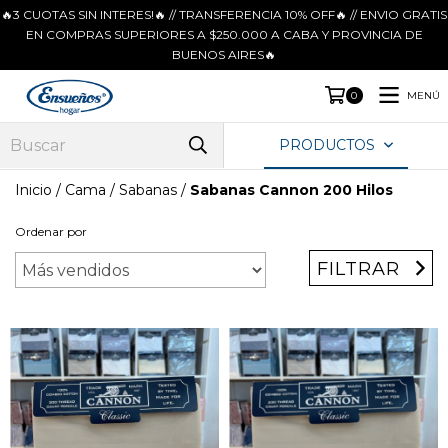
🔥3 CUOTAS SIN INTERES!🔥 // TRANSFERENCIA 10% OFF🔥 // ENVIO GRATIS
EN COMPRAS SUPERIORES A $250.000 A CABA Y PROVINCIA DE
BUENOS AIRES🔥
MENÚ
0
PRODUCTOS
Inicio
/
Cama
/
Sabanas
/
Sabanas Cannon 200 Hilos
Ordenar por
FILTRAR